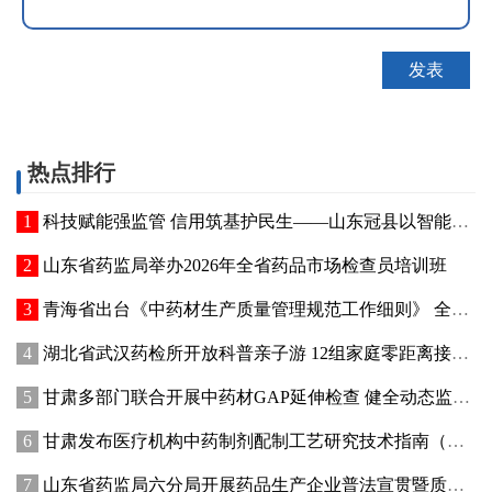
热点排行
科技赋能强监管 信用筑基护民生——山东冠县以智能管控提质“两定机构”医保服务能力
山东省药监局举办2026年全省药品市场检查员培训班
青海省出台《中药材生产质量管理规范工作细则》 全面强化中药材质量源头管控
湖北省武汉药检所开放科普亲子游 12组家庭零距离接触药品检验
甘肃多部门联合开展中药材GAP延伸检查 健全动态监管机制
甘肃发布医疗机构中药制剂配制工艺研究技术指南（试行）
山东省药监局六分局开展药品生产企业普法宣贯暨质量管理提升座谈交流活动