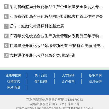
湖北省药监局开展化妆品生产企业质量安全负责人专题培训暨现场观摩活动
江西省药监局召开化妆品网络监测线索处置工作推进会
辽宁：鼓励化妆品原料创新发展
广西印发化妆品企业生产质量管理体系提升三年行动方案
甘肃华池开展化妆品领域专项检查 守护群众美丽消费安全
吉林通化开展化妆品分级分类现场培训
健康中国网
关于我们
人才招聘
版权声明
投稿方式
你问我答
合作咨询
信息保护
网站地图
互联网新闻信息服务许可证10120170033
网络出版服务许可证（京）字082号
©京公网安备 11010802023089号 京ICP备17013160号-1