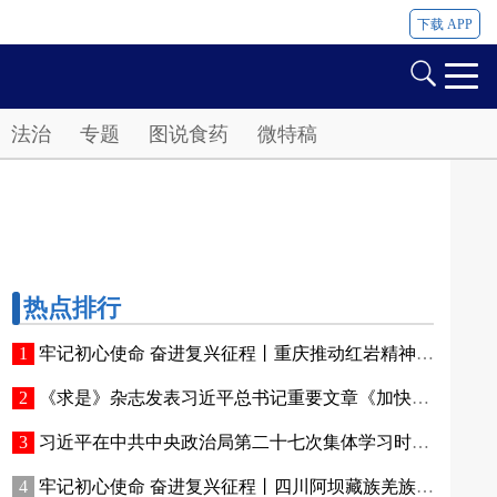
下载 APP
法治
专题
图说食药
微特稿
热点排行
牢记初心使命 奋进复兴征程丨重庆推动红岩精神持续焕发新的时代光芒 红岩丹心向阳开
《求是》杂志发表习近平总书记重要文章《加快建设健康中国》
习近平在中共中央政治局第二十七次集体学习时强调 强化政治引领 深化创新发展 高质量推进国防和军队现代化
牢记初心使命 奋进复兴征程丨四川阿坝藏族羌族自治州赓续红色血脉、厚植生态优势—— 红色旅游火 高原绿意浓