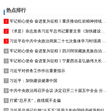
热点排行
牢记初心使命 奋进复兴征程丨重庆推动红岩精神持续焕发新的时代光芒 红岩丹心向阳开
《求是》杂志发表习近平总书记重要文章《加快建设健康中国》
习近平在中共中央政治局第二十七次集体学习时强调 强化政治引领 深化创新发展 高质量推进国防和军队现代化
牢记初心使命 奋进复兴征程丨四川阿坝藏族羌族自治州赓续红色血脉、厚植生态优势—— 红色旅游火 高原绿意浓
牢记初心使命 奋进复兴征程丨宁夏西吉县弘扬伟大长征精神——讲好红色故事发展乡村产业
习近平对侨务工作作出重要指示
习近平：加快建设健康中国
中共中央政治局召开会议 决定召开二十届五中全会 分析研究当前经济形势和经济工作 中共中央总书记习近平主持会议
拧紧“总开关”，政绩观不走偏
习近平总书记引领“十五五”开局之年中国经济破浪前行