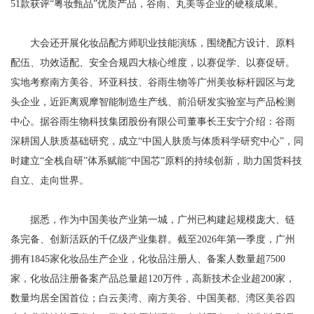
51款获评“粤妆甄品”优质产品，谷雨、丸美等企业的硬核成果。
大会还开展化妆品配方师职业技能演练，围绕配方设计、原料
配伍、功效适配、安全合规四大核心维度，以赛促学、以赛促研。
实地考察南方美谷、环亚科技、谷雨生物等广州美妆标杆园区与龙
头企业，近距离观摩智能制造生产线、前沿研发实验室与产品检测
中心。据谷雨生物科技集团股份有限公司董事长王安宁介绍：谷雨
深耕国人肤质基础研究，成立“中国人肤质与体质科学研究中心”，同
时建立“全栈自研”体系赋能“中国芯”原料的持续创新，助力国货科技
自立、走向世界。
据悉，作为中国美妆产业第一城，广州已构建起规模庞大、链
条完备、创新活跃的千亿级产业集群。截至2026年第一季度，广州
拥有1845家化妆品生产企业，化妆品注册人、备案人数量超7500
家，化妆品注册备案产品总量超120万件，高新技术企业超200家，
数量均居全国首位；白云美湾、南方美谷、中国美都、湾区美谷四