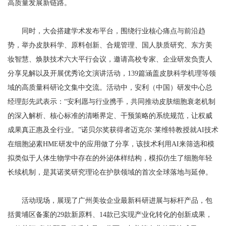
高质量发展新链路。
同时，大会搭建学术发布平台，围绕行业核心痛点与前沿趋
势，举办皮肤科学、原料创新、合规管理、国人肤质研究、东方美
妆智慧、焕肤技术六大平行会议，邀请高校专家、企业研发负责人
分享见解以及开展优秀论文演讲活动，139篇涵盖皮肤科学机理等领
域的高质量科研论文集中交流。活动中，安利（中国）研发中心总
经理彭先武表示：“安利愿与行业携手，共同推动皮肤细胞衰老机制
的深入解析、核心标准的清晰界定、干预策略的系统规范，让权威
成果真正惠及全行业。”诺贝尔奖获得者迈克尔·莱维特教授就AI技术
在细胞泌素HME研发中的应用做了分享，该技术利用AI来筛选和模
拟类似于人体生物学中存在的外泌体样结构，模拟仿生了细胞年轻
长续机制，是其诺奖研究理论在护肤领域的首次全球落地与延伸。
活动现场，展现了广州美妆企业最新科研进展与标杆产品，包
括黄埔区备案的29款新原料、14款已实现产业化转化的创新成果，