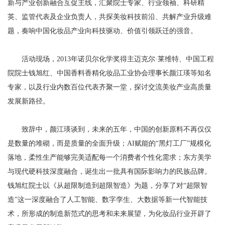
新与产业创新融合互促主线，汇聚院士专家、行业领袖、科研精
英、监管代表及企业负责人，共探美妆科技前沿、共解产业升级难
题，奏响中国化妆品产业向科技驱动、价值引领跃迁的强音。
活动现场，2013年诺贝尔化学奖得主迈克尔·莱维特、中国工程
院院士钱旭红、中国香料香精化妆品工业协会理事长颜江瑛等知名
专家，以及行业内数百位代表齐聚一堂，探讨交流美妆产业高质量
发展新路径。
致辞中，颜江瑛谈到，未来的五年，中国的创新原料不再仅仅
是数量的堆砌，而是质量的全面升级；AI赋能的“黑灯工厂”规模化
落地，柔性生产能够完美适配每一个消费者个性化需求；东方美学
与现代硬科技深度融合，诞生出一批具有国际影响力的民族品牌。
钱旭红院士以《从超限制造到超限智造》为题，分享了对“超限智
造”这一深度融合了人工智能、数字孪生、大数据等新一代智能技
术，所形成的制造新范式的思考和未来展望，为化妆品行业开辟了