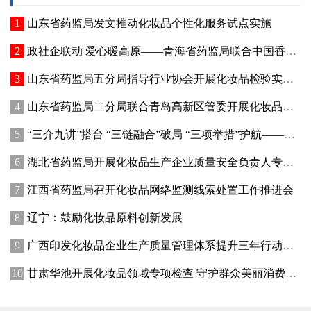
山东省药监局发文推动化妆品个性化服务试点实施
政社企联动 爱心暖高原——青海省药监局联合中国香料香精化妆品工业协会开展公益捐赠活动
山东省药监局五分局指导行业协会开展化妆品检验实操专项培训
山东省药监局二分局联合青岛高新区管委开展化妆品新原料注册备案赋能专题交流活动
“三介九讲”搭台 “三链融合”破局 “三项举措”护航——青海高原特色化妆品原料产业迈出实质性步伐
湖北省药监局开展化妆品生产企业质量安全负责人专题培训暨现场观摩活动
江西省药监局召开化妆品网络监测线索处置工作推进会
辽宁：鼓励化妆品原料创新发展
广西印发化妆品企业生产质量管理体系提升三年行动方案
甘肃华池开展化妆品领域专项检查 守护群众美丽消费安全