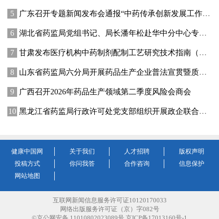
广东召开专题新闻发布会通报“中药传承创新发展工作成效”
湖北省药监局党组书记、局长潘年松赴华中分中心专题调研全面从严治党工作 强调以高质量党建引领药监事业行稳致远
甘肃发布医疗机构中药制剂配制工艺研究技术指南（试行）
山东省药监局六分局开展药品生产企业普法宣贯暨质量管理提升座谈交流活动
广西召开2026年药品生产领域第二季度风险会商会
黑龙江省药监局行政许可处党支部组织开展政企联合主题党日活动
健康中国网
关于我们
人才招聘
版权声明
投稿方式
你问我答
合作咨询
信息保护
网站地图
互联网新闻信息服务许可证10120170033
网络出版服务许可证（京）字082号
©京公网安备 11010802023089号 京ICP备17013160号-1