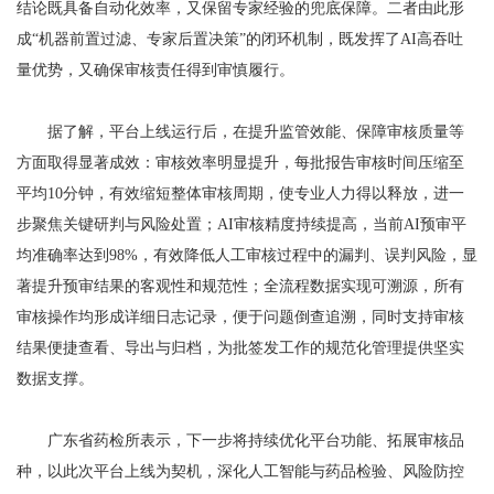
结论既具备自动化效率，又保留专家经验的兜底保障。二者由此形
成“机器前置过滤、专家后置决策”的闭环机制，既发挥了AI高吞吐
量优势，又确保审核责任得到审慎履行。
据了解，平台上线运行后，在提升监管效能、保障审核质量等
方面取得显著成效：审核效率明显提升，每批报告审核时间压缩至
平均10分钟，有效缩短整体审核周期，使专业人力得以释放，进一
步聚焦关键研判与风险处置；AI审核精度持续提高，当前AI预审平
均准确率达到98%，有效降低人工审核过程中的漏判、误判风险，显
著提升预审结果的客观性和规范性；全流程数据实现可溯源，所有
审核操作均形成详细日志记录，便于问题倒查追溯，同时支持审核
结果便捷查看、导出与归档，为批签发工作的规范化管理提供坚实
数据支撑。
广东省药检所表示，下一步将持续优化平台功能、拓展审核品
种，以此次平台上线为契机，深化人工智能与药品检验、风险防控