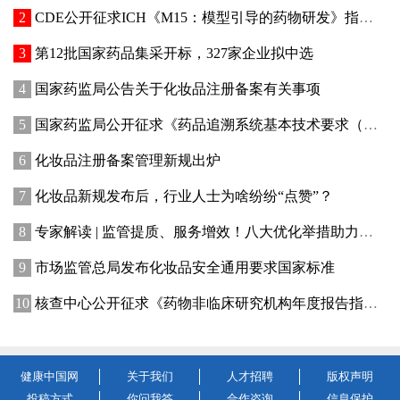
CDE公开征求ICH《M15：模型引导的药物研发》指导原则实施建议和中文翻译稿意见
第12批国家药品集采开标，327家企业拟中选
国家药监局公告关于化妆品注册备案有关事项
国家药监局公开征求《药品追溯系统基本技术要求（修订征求意见稿）》意见
化妆品注册备案管理新规出炉
化妆品新规发布后，行业人士为啥纷纷“点赞”？
专家解读 | 监管提质、服务增效！八大优化举措助力提升化妆品行业创新活力
市场监管总局发布化妆品安全通用要求国家标准
核查中心公开征求《药物非临床研究机构年度报告指南（征求意见稿）》意见
健康中国网
关于我们
人才招聘
版权声明
投稿方式
你问我答
合作咨询
信息保护