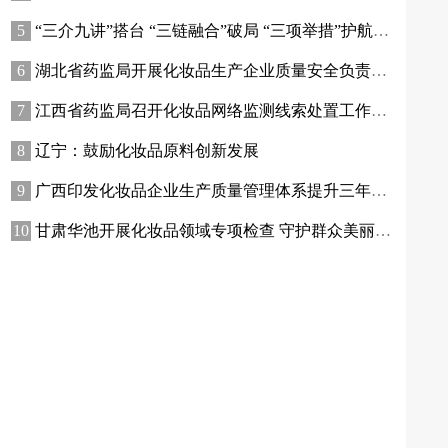
“三介九讲”搭台 “三链融合”破局 “三项举措”护航——青海高原特色化妆品原料产业迈出实质性步伐
湖北省药监局开展化妆品生产企业质量安全负责人专题培训暨现场观摩活动
江西省药监局召开化妆品网络监测线索处置工作推进会
辽宁：鼓励化妆品原料创新发展
广西印发化妆品企业生产质量管理体系提升三年行动方案
甘肃华池开展化妆品领域专项检查 守护群众美丽消费安全