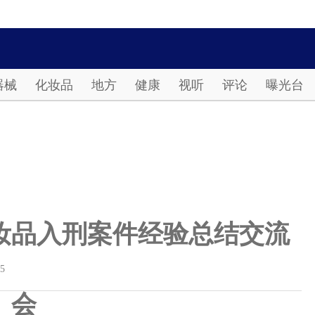
Password
器械
化妆品
地方
健康
视听
评论
曝光台
妆品入刑案件经验总结交流
15
会