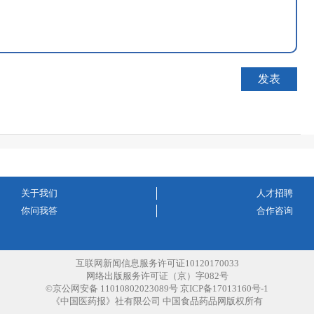
关于我们
人才招聘
你问我答
合作咨询
互联网新闻信息服务许可证10120170033
网络出版服务许可证（京）字082号
©京公网安备 11010802023089号 京ICP备17013160号-1
《中国医药报》社有限公司 中国食品药品网版权所有