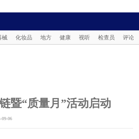
Password
器械
化妆品
地方
健康
视听
检查员
评论
链暨“质量月”活动启动
-09-06