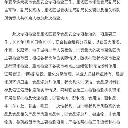
年夏季烧烤夜市食品安全专项检查工作。雁塔区市场监管局副局长
吉军玲、副局长高杰，雁塔区城管执法局副局长文骥以及相关科队
所负责人共80余人参加此次检查。
此次专项检查是雁塔区夏季食品安全专项整治的一项重要工
作，2019年7月10日晚19:00，联合检查组兵分四路，以辖区大雁塔、
小寨、长延堡、电子城街办等人员密集、消费量大的夜市聚集区为
主要检查范围，根据各餐饮单位实际情况，随机抽取餐饮夜市数家
进行现场检查。重点检查了各夜市摊点占道经营和清洁燃料使用、
证照管理、“两档”建设、量化分级管理、从业人员健康证持有、经营
场所环境卫生、食品添加剂使用、餐饮具洗消保洁、食品原辅料贮
存及索证索票制度落实等情况。同时联合第三方检验检测机构现场
开展监督抽检及快速检测，以畜禽肉、配制酒、食用油、面制品、
牛（羊）肚、花生、毛豆、一次性餐具、自消毒餐具等风险高的食
品及食品相关产品等为重点品种，以食品添加剂、微生物、非食用
物质、兽药残留等为主要检测项目，严格按照抽检工作流程和抽检