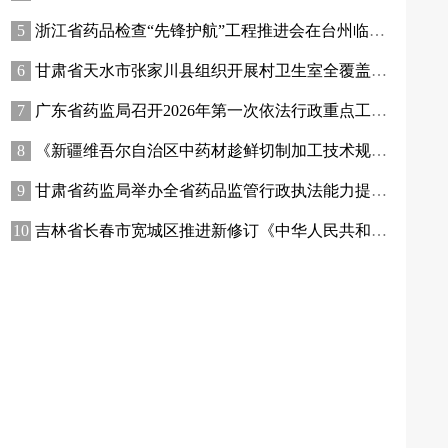
浙江省药品检查“先锋护航”工程推进会在台州临海召开
甘肃省天水市张家川县组织开展村卫生室全覆盖专项监督检查
广东省药监局召开2026年第一次依法行政重点工作推进会
《新疆维吾尔自治区中药材趁鲜切制加工技术规范和质量标准制定工作程序》发布
甘肃省药监局举办全省药品监管行政执法能力提升培训班
吉林省长春市宽城区推进新修订《中华人民共和国药品管理法实施条例》宣贯走深走实