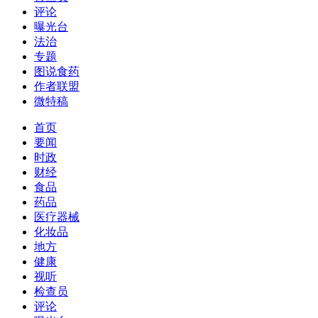
评论
曝光台
法治
专题
图说食药
作者联盟
微特稿
首页
要闻
时政
财经
食品
药品
医疗器械
化妆品
地方
健康
视听
检查员
评论