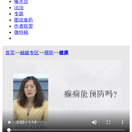
曝光台
法治
专题
图说食药
作者联盟
微特稿
首页
>>
融媒专区
>>
视听
>>
健康