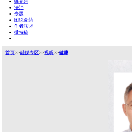
曝光台
法治
专题
图说食药
作者联盟
微特稿
首页
>>
融媒专区
>>
视听
>>
健康