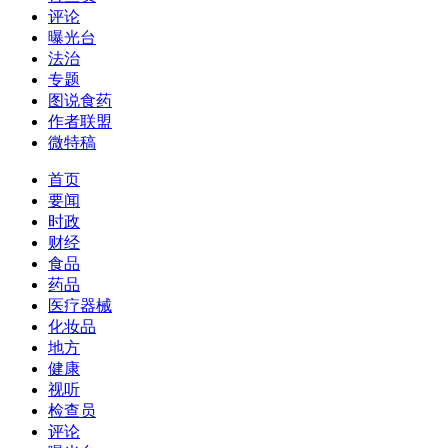
评论
曝光台
法治
专题
图说食药
作者联盟
微特稿
首页
要闻
时政
财经
食品
药品
医疗器械
化妆品
地方
健康
视听
检查员
评论