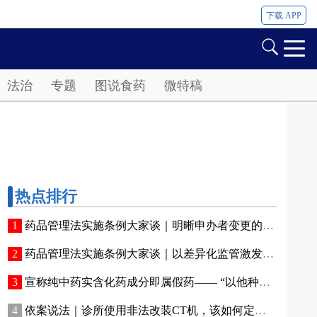
下载 APP
法治
专题
图说食药
微特稿
热点排行
药品管理法实施条例大家谈｜明晰申办者变更的标准化法定程序
药品管理法实施条例大家谈｜以差异化监管激发产业创新活力
宣称纯中药实含化药成分即属假药—— “以他种药品冒充此种药品”实务解读
依案说法｜诊所使用非法改装CT机，该如何定性？