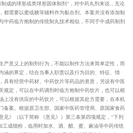
料制成的球形或类球形固体制剂”，对中药丸剂来说，无论
，都需要以蜜或糖等辅料作为黏合剂。本案并没有添加制
与中药临方炮制的传统制丸技术相似，不同于中成药制剂
产意义上的制剂行为，不能以制作方法来简单定性，而
内涵的界定，结合当事人职责以及行为目的、特征、情
，具有经营中药材、中药饮片等药品的资质，另设有中医
关规定，可以在中药调剂时临方炮制中药饮片，也可以根
场上没有供应的中药饮片，可以根据其处方需要，在本机
门备案。根据原卫生部、国家中医药管理局、原国家食药
意见》（以下简称 《意见》）第三条第四项规定，“下列
药加工成细粉，临用时加水、酒、醋、蜜、麻油等中药传统