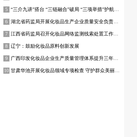
“三介九讲”搭台 “三链融合”破局 “三项举措”护航——青海高原特色化妆品原料产业迈出实质性步伐
湖北省药监局开展化妆品生产企业质量安全负责人专题培训暨现场观摩活动
江西省药监局召开化妆品网络监测线索处置工作推进会
辽宁：鼓励化妆品原料创新发展
广西印发化妆品企业生产质量管理体系提升三年行动方案
甘肃华池开展化妆品领域专项检查 守护群众美丽消费安全