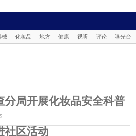
Password
器械
化妆品
地方
健康
视听
评论
曝光台
查分局开展化妆品安全科普
25
进社区活动