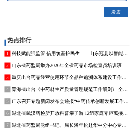
热点排行
科技赋能强监管 信用筑基护民生——山东冠县以智能管控提质“两定机构”医保服务能力
山东省药监局举办2026年全省药品市场检查员培训班
重庆出台药品经营使用环节全品种追溯体系建设工作方案
青海省出台《中药材生产质量管理规范工作细则》 全面强化中药材质量源头管控
广东召开专题新闻发布会通报“中药传承创新发展工作成效”
湖北省武汉药检所开放科普亲子游 12组家庭零距离接触药品检验
湖北省药监局党组书记、局长潘年松赴华中分中心专题调研全面从严治党工作 强调以高质量党建引领药监事业行稳致远