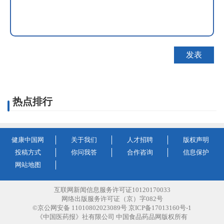
热点排行
健康中国网
关于我们
人才招聘
版权声明
投稿方式
你问我答
合作咨询
信息保护
网站地图
互联网新闻信息服务许可证10120170033
网络出版服务许可证（京）字082号
©京公网安备 11010802023089号 京ICP备17013160号-1
《中国医药报》社有限公司 中国食品药品网版权所有