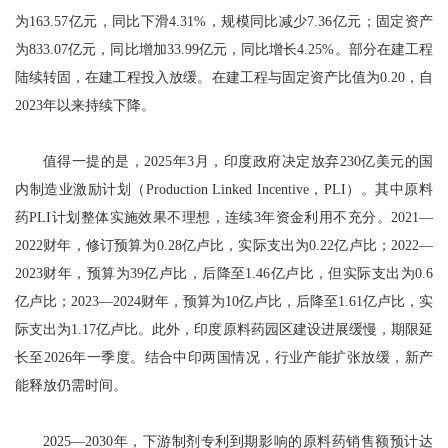
为163.57亿元，同比下滑4.31%，规模同比减少7.36亿元；固定资产
为833.07亿元，同比增加33.99亿元，同比增长4.25%。部分在建工程
陆续转固，在建工程投入放缓。在建工程与固定资产比值为0.20，自
2023年以来持续下降。
值得一提的是，2025年3月，印度政府决定放弃230亿美元的国
内制造业激励计划（Production Linked Incentive，PLI）。其中原料
药PLI计划整体实施效果不理想，连续3年资金利用不充分。2021—
2022财年，修订预算为0.28亿卢比，实际支出为0.22亿卢比；2022—
2023财年，预算为39亿卢比，后降至1.46亿卢比，但实际支出为0.6
亿卢比；2023—2024财年，预算为10亿卢比，后降至1.61亿卢比，实
际支出为1.17亿卢比。此外，印度原料药园区建设进展缓慢，期限延
长至2026年一季度。结合中印两国情况，行业产能扩张放缓，新产
能释放仍需时间。
2025—2030年，下游制剂专利到期影响的原料药销售额预计达