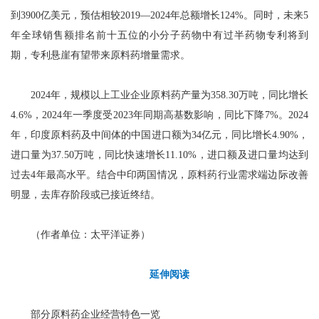
到3900亿美元，预估相较2019—2024年总额增长124%。同时，未来5
年全球销售额排名前十五位的小分子药物中有过半药物专利将到
期，专利悬崖有望带来原料药增量需求。
2024年，规模以上工业企业原料药产量为358.30万吨，同比增长
4.6%，2024年一季度受2023年同期高基数影响，同比下降7%。2024
年，印度原料药及中间体的中国进口额为34亿元，同比增长4.90%，
进口量为37.50万吨，同比快速增长11.10%，进口额及进口量均达到
过去4年最高水平。结合中印两国情况，原料药行业需求端边际改善
明显，去库存阶段或已接近终结。
（作者单位：太平洋证券）
延伸阅读
部分原料药企业经营特色一览