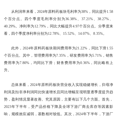
从利润率来看，2024年原料药板块毛利率为38%，同比提升1.58
个百分点。四个季度毛利率分别为36.38%、37.21%、38.27%、
40.29%。净利率为12.79%，同比大幅提升4.97个百分点。分季度来
看，四个季度净利率分别为12.78%、15.52%、14.07%、8.35%。
此外，2024年原料药板块期间费用率为21.22%，同比下滑1.55
个百分点。其中，管理费用率为7.35%，研发费用率为5.71%，销售
费用率为7.80%，均同比下滑；财务费用率为0.36%，同比略有上
升。
总体来看，2024年原料药板块营业收入实现稳健增长，归母净
利润及扣非净利润同比快速增长且同比增幅呈现明显逐季度提升趋
势，盈利情况显著改善。究其原因，主要有以下几个方面。首先，
2023年下半年，受产品价格下降及全球下游厂商去库存等因素影
响，规模效应减弱，基数相对较低。其次，2024年下半年，下游厂