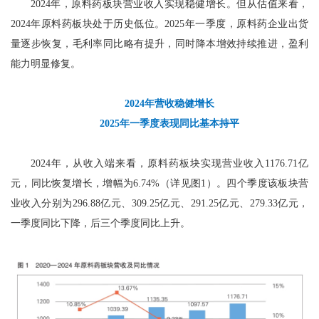
2024年，原料药板块营业收入实现稳健增长。但从估值来看，
2024年原料药板块处于历史低位。2025年一季度，原料药企业出货
量逐步恢复，毛利率同比略有提升，同时降本增效持续推进，盈利
能力明显修复。
2024年营收稳健增长
2025年一季度表现同比基本持平
2024年，从收入端来看，原料药板块实现营业收入1176.71亿
元，同比恢复增长，增幅为6.74%（详见图1）。四个季度该板块营
业收入分别为296.88亿元、309.25亿元、291.25亿元、279.33亿元，
一季度同比下降，后三个季度同比上升。