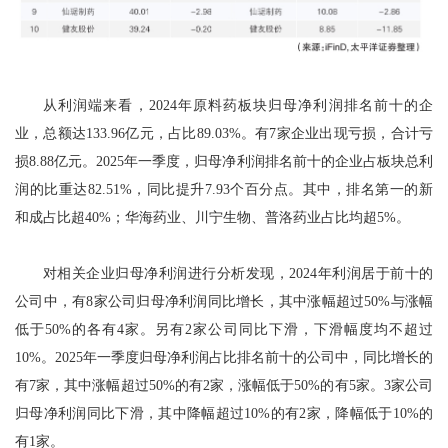
从利润端来看，2024年原料药板块归母净利润排名前十的企
业，总额达133.96亿元，占比89.03%。有7家企业出现亏损，合计亏
损8.88亿元。2025年一季度，归母净利润排名前十的企业占板块总利
润的比重达82.51%，同比提升7.93个百分点。其中，排名第一的新
和成占比超40%；华海药业、川宁生物、普洛药业占比均超5%。
对相关企业归母净利润进行分析发现，2024年利润居于前十的
公司中，有8家公司归母净利润同比增长，其中涨幅超过50%与涨幅
低于50%的各有4家。另有2家公司同比下滑，下滑幅度均不超过
10%。2025年一季度归母净利润占比排名前十的公司中，同比增长的
有7家，其中涨幅超过50%的有2家，涨幅低于50%的有5家。3家公司
归母净利润同比下滑，其中降幅超过10%的有2家，降幅低于10%的
有1家。