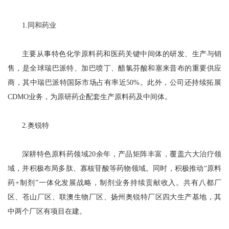
1.同和药业
主要从事特色化学原料药和医药关键中间体的研发、生产与销
售，是全球瑞巴派特、加巴喷丁、醋氯芬酸和塞来昔布的重要供应
商，其中瑞巴派特国际市场占有率近50%。此外，公司还持续拓展
CDMO业务，为原研药企配套生产原料药及中间体。
2.奥锐特
深耕特色原料药领域20余年，产品矩阵丰富，覆盖六大治疗领
域，并积极布局多肽、寡核苷酸等药物领域。同时，积极推动“原料
药+制剂”一体化发展战略，制剂业务持续贡献收入。共有八都厂
区、苍山厂区、联澳生物厂区、扬州奥锐特厂区四大生产基地，其
中两个厂区有项目在建。