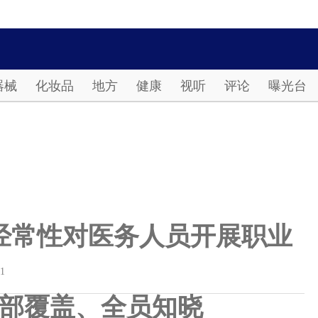
Password
器械
化妆品
地方
健康
视听
评论
曝光台
经常性对医务人员开展职业
01
部覆盖、全员知晓