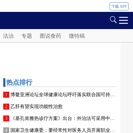
下载 APP
法治
专题
图说食药
微特稿
热点排行
博鳌亚洲论坛全球健康论坛呼吁落实联合国可持续发展目标，共建人类卫生健康共同体
乙肝有望实现功能性治愈
《基孔肯雅热诊疗方案》出台：外治法可采用中药沐足、熏洗、湿敷、放血疗法等
国家卫生健康委：要经常性对医务人员开展职业道德教育，全部覆盖、全员知晓