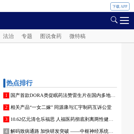
下载 APP
法治
专题
图说食药
微特稿
热点排行
国产首款DORA类促眠药法赞雷生片在国内多地开出首张处方
相关产品“一女二嫁” 同源康与汇宇制药互诉公堂
10.62亿元清仓乐福思 人福医药彻底剥离两性健康业务
解码致病通路 加快研发突破 ——中枢神经系统疾病创新疗法前沿进展与市场洞察