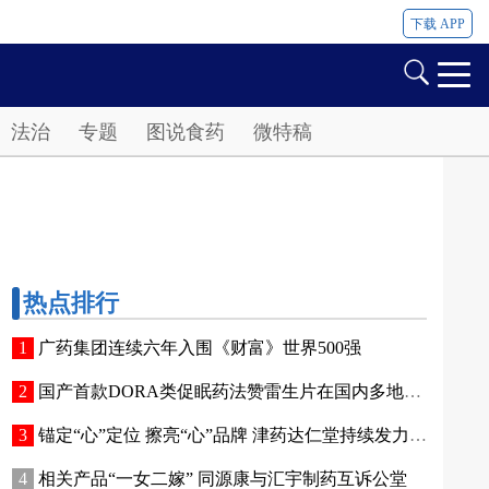
下载 APP
法治
专题
图说食药
微特稿
热点排行
广药集团连续六年入围《财富》世界500强
国产首款DORA类促眠药法赞雷生片在国内多地开出首张处方
锚定“心”定位 擦亮“心”品牌 津药达仁堂持续发力心脑健康赛道
相关产品“一女二嫁” 同源康与汇宇制药互诉公堂