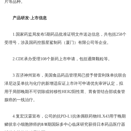
片等品种。
产品研发·上市信息
1.国家药监局发布5期药品批准证明文件送达信息，共包括258个
受理号，涉及国药控股星鲨制药（厦门）有限公司等企业。
2.CDE承办受理108个新药上市申请，包括通降颗粒等。
3.百济神州宣布，美国食品药品管理局已授予替雷利珠单抗联合
泽尼达妥单抗与化疗的新增适应证上市许可申请优先审评认定，拟
用于局部晚期不可切除或转移性HER2阳性胃、胃食管结合部或食管
腺癌的一线治疗。
4.复宏汉霖宣布，公司的抗PD-L1抗体偶联药物HLX43用于晚期
鳞状非小细胞肺癌的Ⅱ/Ⅲ期国际多中心临床研究获得日本药品医疗器