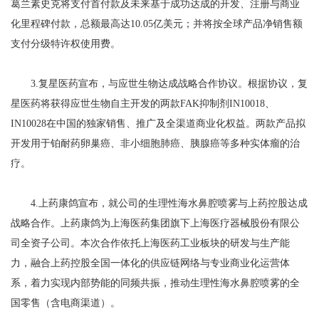
葛兰素史克将支付首付款及未来基于成功达成的开发、注册与商业
化里程碑付款，总额最高达10.05亿美元；并将按全球产品净销售额
支付分级特许权使用费。
3.复星医药宣布，与应世生物达成战略合作协议。根据协议，复
星医药将获得应世生物自主开发的两款FAK抑制剂IN10018、
IN10028在中国的独家销售、推广及全渠道商业化权益。两款产品拟
开发用于铂耐药卵巢癌、非小细胞肺癌、胰腺癌等多种实体瘤的治
疗。
4.上药康鸽宣布，就公司的生理性海水鼻腔喷雾与上药控股达成
战略合作。上药康鸽为上海医药集团旗下上海医疗器械股份有限公
司全资子公司。本次合作依托上海医药工业板块的研发与生产能
力，融合上药控股全国一体化的供应链网络与专业商业化运营体
系，着力实现内部势能的同频共振，推动生理性海水鼻腔喷雾的全
国零售（含电商渠道）。