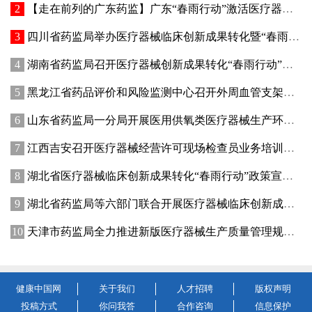
【走在前列的广东药监】广东“春雨行动”激活医疗器械创新动能
四川省药监局举办医疗器械临床创新成果转化暨“春雨行动”宣贯培训会
湖南省药监局召开医疗器械创新成果转化“春雨行动”推进会
黑龙江省药品评价和风险监测中心召开外周血管支架不良事件术语研讨会
山东省药监局一分局开展医用供氧类医疗器械生产环节专项检查
江西吉安召开医疗器械经营许可现场检查员业务培训暨廉政纪律教育会议
湖北省医疗器械临床创新成果转化“春雨行动”政策宣讲暨首批临床创新成果供需对接会在武汉举办
湖北省药监局等六部门联合开展医疗器械临床创新成果转化“春雨行动”
天津市药监局全力推进新版医疗器械生产质量管理规范落地实施
健康中国网
关于我们
人才招聘
版权声明
投稿方式
你问我答
合作咨询
信息保护