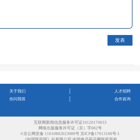
关于我们
人才招聘
你问我答
合作咨询
互联网新闻信息服务许可证10120170033
网络出版服务许可证（京）字082号
©京公网安备 11010802023089号 京ICP备17013160号-1
《中国医药报》社有限公司 中国食品药品网版权所有