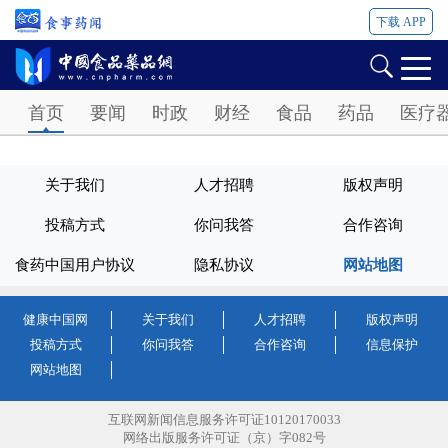
下载 APP
Password
首页
要闻
时政
财经
食品
药品
医疗
关于我们
人才招聘
版权声明
投稿方式
你问我答
合作咨询
食药中国用户协议
隐私协议
网站地图
健康中国网
关于我们
人才招聘
版权声明
投稿方式
你问我答
合作咨询
信息保护
网站地图
互联网新闻信息服务许可证10120170033
网络出版服务许可证（京）字082号