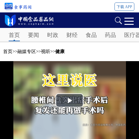
下载 APP
Password
首页
要闻
时政
财经
食品
药品
医疗
首页
>>
融媒专区
>>
视听
>>
健康
Play
Video