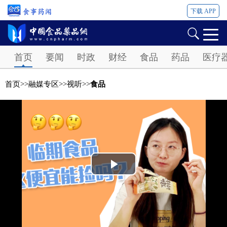
下载 APP
Password
首页
要闻
时政
财经
食品
药品
医疗
首页
>>
融媒专区
>>
视听
>>
食品
Play
Video