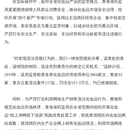
在实际操作中，面对全省化妆品产业的监管难点，青海省药监
局紧紧围绕保障人民群众消费安全，推动化妆品市场安全治理，组
织开展“四个最严”专项行动。该局以主流商区经营企业、集中批发交
易市场、美容美发店为重点监管对象，以城乡结合部为重点区域，
严厉打击非法生产、非法添加、非法经营和非法标签等违法违规行
为。
“对发现违法违规行为的，我们一律按照规矩办事，该查处的查
处，该销毁的销毁，该追究刑事责任的移交公安机关。”温静介绍，
2019年，该局监督检查各类化妆品经营使用单位3064家次，整改93
家，查办立案违法案件117起，罚没合计5.3万元，均已收缴财政。
同时，为严厉打击利用网络生产销售违法化妆品行为，整顿和
规范化妆品市场秩序，青海省药监局在全省范围内组织开展化妆
品“线上净网线下清源”风险排查处置工作，彻底查清辖区内化妆品网
站底数；摸清辖区内生产企业网上销售化妆品情况；利用市场网络