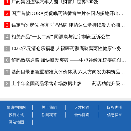
广药集团连续六年入围《财富》世界500强
国产首款DORA类促眠药法赞雷生片在国内多地开出首张处方
锚定“心”定位 擦亮“心”品牌 津药达仁堂持续发力心脑健康赛道
相关产品“一女二嫁” 同源康与汇宇制药互诉公堂
10.62亿元清仓乐福思 人福医药彻底剥离两性健康业务
解码致病通路 加快研发突破 ——中枢神经系统疾病创新疗法前沿进展与市场洞察
基药目录更新重塑准入评价体系 六大方向发力构筑品种竞争优势
上半年全国药品零售市场数据出炉—— 药店功能升级，药企渠道能力如何跟上？
健康中国网
关于我们
人才招聘
版权声明
投稿方式
你问我答
合作咨询
信息保护
网站地图