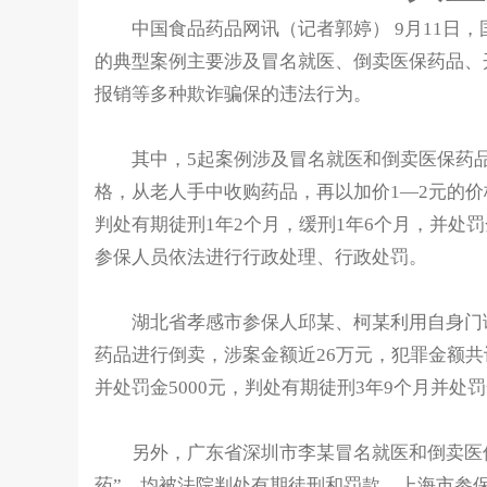
中国食品药品网讯（记者郭婷） 9月11日，
的典型案例主要涉及冒名就医、倒卖医保药品、
报销等多种欺诈骗保的违法行为。
其中，5起案例涉及冒名就医和倒卖医保药品骗
格，从老人手中收购药品，再以加价1—2元的价
判处有期徒刑1年2个月，缓刑1年6个月，并处
参保人员依法进行行政处理、行政处罚。
湖北省孝感市参保人邱某、柯某利用自身门诊
药品进行倒卖，涉案金额近26万元，犯罪金额共
并处罚金5000元，判处有期徒刑3年9个月并
另外，广东省深圳市李某冒名就医和倒卖医保
药”，均被法院判处有期徒刑和罚款。上海市参