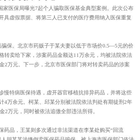
国家医保局曝光7起个人骗取医保基金典型案例。此次公布
开具虚假票据、将第三人已支付的医疗费用纳入医保重复
保。北京市药贩子于某夫妻以低于市场价0.5—5元的价
格转卖给下家，涉案药品金额达11万余元，均被法院依法
罚金2万元。下一步，北京市医保部门将对转卖药品的涉案
慢特病医保待遇，虚开器官移植抗排异药品，并将这些
计4万余元。柯某、邱某分别被法院依法判处有期徒刑2年
处罚金2万元，同时被依法追缴全部违法所得。
药品，王某则多次通过非法渠道在李某处购买“回流
保人胡某某涉嫌倒卖医保药品骗保，被上海市医保部门依法