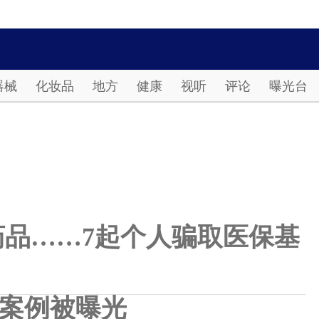
Password
器械
化妆品
地方
健康
视听
评论
曝光台
品……7起个人骗取医保基
案例被曝光