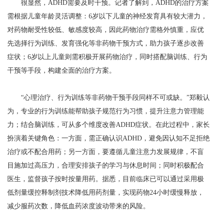
很显然，ADHD需要及时干预。记者了解到，ADHD的治疗方案
需根据儿童年龄灵活调整：6岁以下儿童的神经发育具有较大潜力，
对药物耐受性较低、敏感度较高，因此药物治疗需格外慎重，应优
先选择行为训练、发育强化等非药物干预方式，助力孩子逐步改善
症状；6岁以上儿童则需积极开展药物治疗，同时搭配脑训练、行为
干预等手段，构建全面的治疗方案。
“心理治疗、行为训练等非药物干预手段同样不可或缺。”郑毅认
为，专业的行为训练能帮助孩子规范行为习惯，提升注意力管理能
力；结合脑训练，可从多个维度改善ADHD症状。在此过程中，家长
扮演着关键角色：一方面，需正确认识ADHD，避免因认知不足拒绝
治疗或不配合用药；另一方面，要遵循儿童注意力发展规律，不盲
目施加过高压力，合理安排孩子的学习与休息时间；同时积极配合
医生，监督孩子按时按量用药。据悉，目前临床已可以通过采用极
低剂量缓控释制剂技术降低用药剂量，实现药物24小时缓慢释放，
减少服药次数，降低血药浓度波动带来的风险。