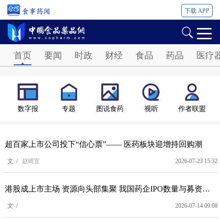
下载 APP
Password
首页
要闻
时政
财经
食品
药品
医疗
数字报
专题
图说食药
视听
作者联盟
超百家上市公司投下“信心票”—— 医药板块迎增持回购潮
文 /
赵靖宜
2026-07-23 15:32
港股成上市主场 资源向头部集聚 我国药企IPO数量与募资额双增
文 /
2026-07-14 09:08