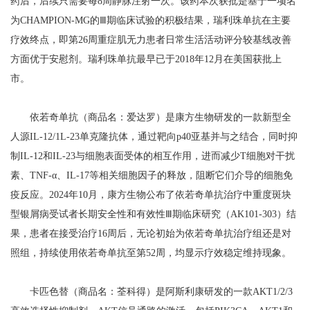
药后，后续只需要每8周静脉注射一次。该药本次获批是基于一项名
为CHAMPION-MG的Ⅲ期临床试验的积极结果，瑞利珠单抗在主要
疗效终点，即第26周重症肌无力患者日常生活活动评分较基线改善
方面优于安慰剂。瑞利珠单抗最早已于2018年12月在美国获批上
市。
依若奇单抗（商品名：爱达罗）是康方生物研发的一款新型全
人源IL-12/1L-23单克隆抗体，通过靶向p40亚基并与之结合，同时抑
制IL-12和IL-23与细胞表面受体的相互作用，进而减少T细胞对干扰
素、TNF-α、IL-17等相关细胞因子的释放，阻断它们介导的细胞免
疫反应。2024年10月，康方生物公布了依若奇单抗治疗中重度斑块
型银屑病受试者长期安全性和有效性Ⅲ期临床研究（AK101-303）结
果，患者在接受治疗16周后，无论初始为依若奇单抗治疗组还是对
照组，持续使用依若奇单抗至第52周，均显示疗效稳定维持现象。
卡匹色替（商品名：荃科得）是阿斯利康研发的一款AKT1/2/3