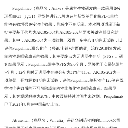
Penpulimab（商品名：Anike）是康方生物研发的一款采用免疫
球蛋白G1（IgG1）亚型并进行Fc段改造的新型差异化抗PD-1单抗，
能够有效增强免疫治疗效果，且减少不良反应。本次两项适应证获
批主要基于代号为AK105-304和AK105-202的两项关键注册研究结
果。其中，AK105-304为一项随机、双盲、多中心Ⅲ期临床试验，以
评估Penpulimab联合化疗（顺铂/卡铂+吉西他滨）治疗291例复发或
转移性鼻咽癌患者的效果，其主要终点为无进展生存期（PFS）。研
究结果显示，Penpulimab组中位PFS为9.6个月，显著优于安慰剂组的
7个月；12个月时无进展生存率分别为31%与11%。AK105-202为一
项单臂、开放标签Ⅱ期临床试验，评估Penpulimab单药治疗125例在既
往治疗失败后的不可切除或转移性非角化性鼻咽癌患者。结果显
示，其客观缓解率为28%，中位缓解持续时间尚未达到。Penpulimab
已于2021年8月在中国获批上市。
Atrasentan（商品名：Vanrafia）是诺华制药收购的Chinook公司