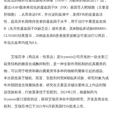
化改造的嗜肝性重组腺相关病毒（rAAV）为载体的基因治疗产品，
通过rAAV载体将优化的凝血因子Ⅸ（FⅨ）基因导入靶细胞（主要是
肝细胞），从而表达FⅨ，并分泌到血液中，发挥FⅨ的促凝血活
性，提高并长期维持患者的凝血因子水平，用于治疗中重度血友病
B（先天性凝血因子Ⅸ缺乏症）成年患者。其Ⅲ期临床试验BBM001-
CLN1001结果显示，28例血友病B患者接受波哌达可基治疗52周后，
年化出血率均值为0.6。
艾瑞芬净（商品名：恒美达）是Scynexis公司开发的一款全新三
萜类结构的糖原合成酶抑制剂，是一种全新作用机制的抗真菌类药
物，可以用于唑类和棘白菌素类等多种药物耐药菌株引起的感染。
本次获批基于随机、双盲、安慰剂对照Ⅲ期临床试验，研究对象为成
年外阴阴道念珠菌病患者。研究在主要及关键次要终点上均达到预
设优效标准，疗效显著优于安慰剂。2021年2月，翰森制药与
Scynexis签订授权协议，获得艾瑞芬净在中国的研究、开发及商业化
权利。艾瑞芬净已于2021年6月获美国FDA批准上市。