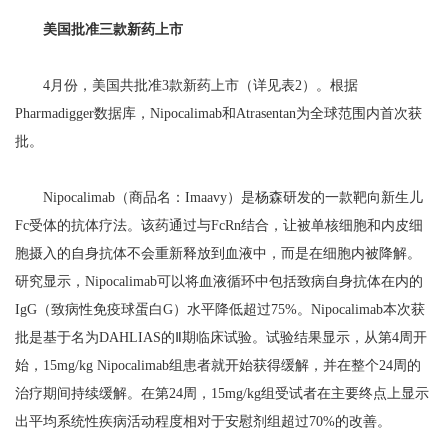
美国批准三款新药上市
4月份，美国共批准3款新药上市（详见表2）。根据
Pharmadigger数据库，Nipocalimab和Atrasentan为全球范围内首次获
批。
Nipocalimab（商品名：Imaavy）是杨森研发的一款靶向新生儿
Fc受体的抗体疗法。该药通过与FcRn结合，让被单核细胞和内皮细
胞摄入的自身抗体不会重新释放到血液中，而是在细胞内被降解。
研究显示，Nipocalimab可以将血液循环中包括致病自身抗体在内的
IgG（致病性免疫球蛋白G）水平降低超过75%。Nipocalimab本次获
批是基于名为DAHLIAS的Ⅱ期临床试验。试验结果显示，从第4周开
始，15mg/kg Nipocalimab组患者就开始获得缓解，并在整个24周的
治疗期间持续缓解。在第24周，15mg/kg组受试者在主要终点上显示
出平均系统性疾病活动程度相对于安慰剂组超过70%的改善。