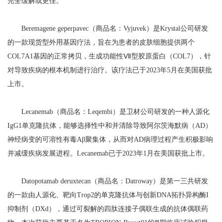
完全缓解或更佳。
Beremagene geperpavec（商品名：Vyjuvek）是Krystal公司研发
的一款现货型外用基因疗法，旨在为患者的皮肤细胞提供两个
COL7A1基因的正常拷贝，生成功能性Ⅶ型胶原蛋白（COL7），针
对导致疾病的根本机制进行治疗。该疗法已于2023年5月在美国获批
上市。
Lecanemab（商品名：Leqembi）是卫材公司研发的一种人源化
IgG1单克隆抗体，能够选择性中和并清除导致阿尔茨海默病（AD）
神经病变的可溶性有毒Aβ聚集体，从而对AD病理过程产生积极影响
并减缓疾病发展进程。Lecanemab已于2023年1月在美国获批上市。
Datopotamab deruxtecan（商品名：Datroway）是第一三共研发
的一款由人源化、靶向Trop2的单克隆抗体与创新DNA拓扑异构酶I
抑制剂（DXd），通过可裂解的四肽连接子偶联生成的抗体偶联药