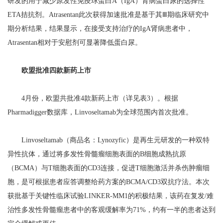
研发的用于减少原发性免疫球蛋白A（IgA）肾病蛋白尿的选择性
ETA拮抗剂。Atrasentan此次获得加速批准是基于其Ⅲ期临床研究中
期分析结果，结果显示，在接受支持治疗的IgA肾病患者中，
Atrasentan相对于安慰剂可显著降低蛋白尿。
欧盟批准四款新药上市
4月份，欧盟共批准4款新药上市（详见表3）。根据
Pharmadigger数据库，Linvoseltamab为全球范围内首次批准。
Linvoseltamab（商品名：Lynozyfic）是再生元研发的一种双特
异性抗体，通过将多发性骨髓瘤细胞表面的B细胞成熟抗原
（BCMA）与T细胞表面的CD3连接，促进T细胞激活并杀伤肿瘤细
胞，是可根据患者应答调整给药方案的BCMA/CD3双抗疗法。本次
获批基于关键性临床试验LINKER-MM1的积极结果，该药在复发/难
治性多发性骨髓瘤患者中的客观缓解率为71%，约有一半的患者达到