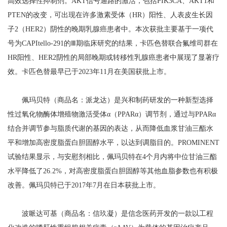
高效选择性抑制剂。AKT信号通路的激活，包括PIK3CA、AKT1和
PTEN的改变，可出现在许多激素受体（HR）阳性、人表皮生长因
子2（HER2）阴性的晚期乳腺癌患者中。本次获批主要基于一项代
号为CAPItello-291的Ⅲ期临床研究的结果，卡匹色替联合氟维司群在
HR阳性、HER2阴性的局部晚期或转移性乳腺癌患者中展现了显著疗
效。卡匹色替最早已于2023年11月在美国获批上市。
佩玛贝特（商品名：派龙达）是兴和制药研发的一种新型选择
性过氧化物酶体增殖物激活受体α（PPARα）调节剂，通过与PPARα
结合并调节参与脂质代谢的基因的表达，从而降低血浆甘油三酯水
平和增加高密度脂蛋白胆固醇水平，以达到调脂目的。PROMINENT
试验结果显示，与安慰剂相比，佩玛贝特在4个月内将中位甘油三酯
水平降低了26.2%，对高密度脂蛋白胆固醇等其他血脂参数也有积极
改善。佩玛贝特已于2017年7月在日本获批上市。
波哌达可基（商品名：信玖凝）是信念医药开发的一款以工程