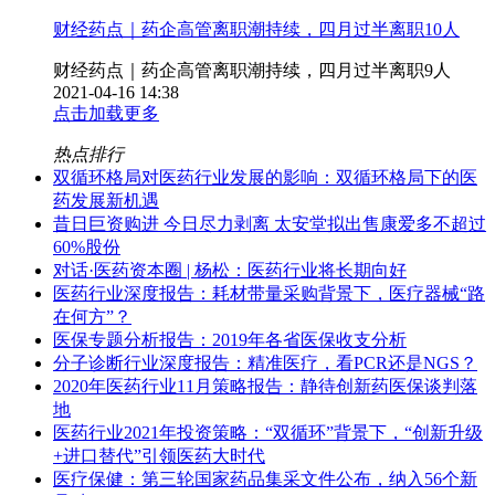
财经药点｜药企高管离职潮持续，四月过半离职10人
财经药点｜药企高管离职潮持续，四月过半离职9人
2021-04-16 14:38
点击加载更多
热点排行
双循环格局对医药行业发展的影响：双循环格局下的医
药发展新机遇
昔日巨资购进 今日尽力剥离 太安堂拟出售康爱多不超过
60%股份
对话·医药资本圈 | 杨松：医药行业将长期向好
医药行业深度报告：耗材带量采购背景下，医疗器械“路
在何方”？
医保专题分析报告：2019年各省医保收支分析
分子诊断行业深度报告：精准医疗，看PCR还是NGS？
2020年医药行业11月策略报告：静待创新药医保谈判落
地
医药行业2021年投资策略：“双循环”背景下，“创新升级
+进口替代”引领医药大时代
医疗保健：第三轮国家药品集采文件公布，纳入56个新