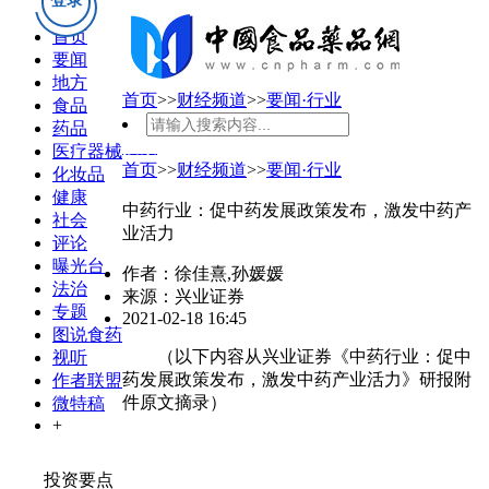
登录
首页
要闻
地方
首页
>>
财经频道
>>
要闻·行业
食品
药品
搜索
医疗器械
首页
>>
财经频道
>>
要闻·行业
化妆品
健康
中药行业：促中药发展政策发布，激发中药产
社会
业活力
评论
曝光台
作者：徐佳熹,孙媛媛
法治
来源：兴业证券
专题
2021-02-18 16:45
图说食药
（以下内容从兴业证券《中药行业：促中
视听
药发展政策发布，激发中药产业活力》研报附
作者联盟
件原文摘录）
微特稿
+
投资要点