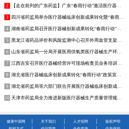
【走在前列的广东药监】广东“春雨行动”激活医疗器械创新动能
四川省药监局举办医疗器械临床创新成果转化暨“春雨行动”宣贯培训会
湖南省药监局召开医疗器械创新成果转化“春雨行动”推进会
黑龙江省药品评价和风险监测中心召开外周血管支架不良事件术语研讨会
山东省药监局一分局开展医用供氧类医疗器械生产环节专项检查
江西吉安召开医疗器械经营许可现场检查员业务培训暨廉政纪律教育会议
湖北省医疗器械临床创新成果转化“春雨行动”政策宣讲暨首批临床创新成果供需对接会在武汉举办
湖北省药监局等六部门联合开展医疗器械临床创新成果转化“春雨行动”
天津市药监局全力推进新版医疗器械生产质量管理规范落地实施
健康中国网
关于我们
人才招聘
版权声明
投稿方式
你问我答
合作咨询
信息保护