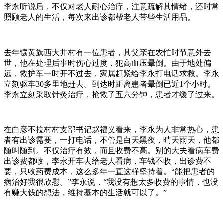
李永听说后，不仅对老人耐心治疗，注意疏解其情绪，还时常
照顾老人的生活，每次来出诊都帮老人带些生活用品。
去年镶黄旗西大井村有一位患者，其父亲在农忙时节意外去
世，他在处理后事时伤心过度，犯高血压晕倒。由于地处偏
远，救护车一时开不过去，家属赶紧给李永打电话求救。李永
立刻驱车30多里地赶去。到达时距离患者晕倒已近1个小时。
李永立刻采取针灸治疗，抢救了五六分钟，患者才缓了过来。
在白彦不拉村村支部书记赵福义看来，李永为人非常热心，患
者有出诊需要，一打电话，不管是白天黑夜，晴天雨天，他都
随叫随到。不仅治疗有效，而且收费不高。别的大夫看病车费
出诊费都收，李永开车去给老人看病，车钱不收，出诊费不
要，只收药费成本，这么多年一直这样坚持着。“能把患者的
病治好我很欣慰。”李永说，“我没有想太多收费的事情，也没
有赚大钱的想法，维持基本的生活就可以了。”