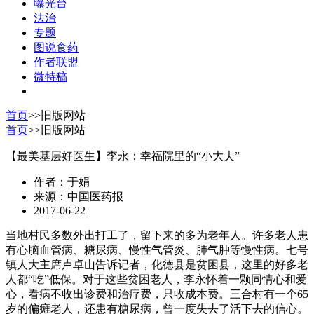
曝光台
法治
专题
图说食药
作者联盟
微特稿
首页
>>
旧版网站
首页
>>
旧版网站
【最美基层好医生】李永：幸福院里的“小大夫”
作者：于娟
来源：中国医药报
2017-06-22
当地村民多数外出打工了，留下来的多为老年人。许多老人患
有心脑血管病、糖尿病、慢性气管炎、肺气肿等慢性病。七号
镇人大主席卢卓山告诉记者，化德县是贫困县，这里的好多老
人都“吃”低保。对于这些贫困老人，李永怀着一颗同情心和爱
心，看病不收出诊费和治疗费，只收成本费。三合村有一个65
岁的偏瘫老人，还患有糖尿病，曾一度失去了活下去的信心。