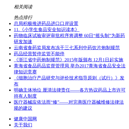
相关阅读
热点排行
总局积极推进药品进口口岸设置
11.《小学生食品安全知识读本》
药物临床试验审评审批程序将调整 60日“摇头制”为新药
研发加速
云南省食药监局发布冻干三七系列中药饮片炮制规范
药品经营暂停监管不能停
《浙江省中药炮制规范》2015年版颁布 12月1日起实施
青海省食品药品监督管理局 举办2017青海省食品安全法
律知识竞赛
《细胞治疗产品研究与评价技术指导原则（试行）》发
布
明确主体地位 厘清法律责任——各方热议药品上市许可
持有人制度
医疗器械应依法而“修”——对完善医疗器械维修法律法
规的建议
健康中国网
关于我们