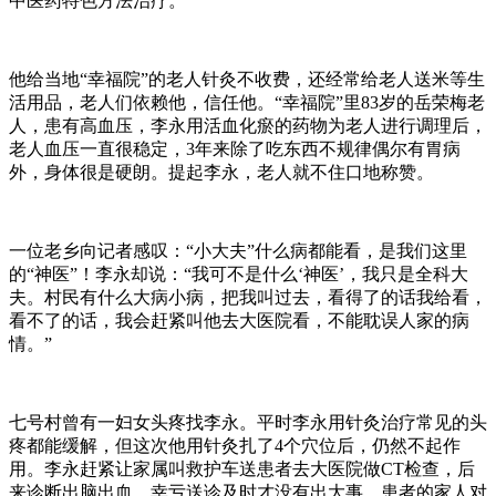
中医药特色方法治疗。
他给当地“幸福院”的老人针灸不收费，还经常给老人送米等生
活用品，老人们依赖他，信任他。“幸福院”里83岁的岳荣梅老
人，患有高血压，李永用活血化瘀的药物为老人进行调理后，
老人血压一直很稳定，3年来除了吃东西不规律偶尔有胃病
外，身体很是硬朗。提起李永，老人就不住口地称赞。
一位老乡向记者感叹：“小大夫”什么病都能看，是我们这里
的“神医”！李永却说：“我可不是什么‘神医’，我只是全科大
夫。村民有什么大病小病，把我叫过去，看得了的话我给看，
看不了的话，我会赶紧叫他去大医院看，不能耽误人家的病
情。”
七号村曾有一妇女头疼找李永。平时李永用针灸治疗常见的头
疼都能缓解，但这次他用针灸扎了4个穴位后，仍然不起作
用。李永赶紧让家属叫救护车送患者去大医院做CT检查，后
来诊断出脑出血，幸亏送诊及时才没有出大事。患者的家人对