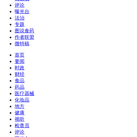
评论
曝光台
法治
专题
图说食药
作者联盟
微特稿
首页
要闻
时政
财经
食品
药品
医疗器械
化妆品
地方
健康
视听
检查员
评论